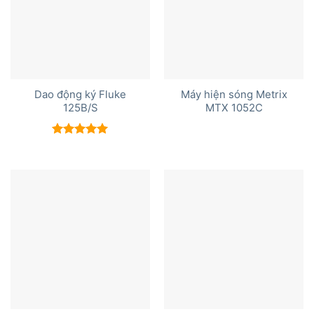
Dao động ký Fluke
Máy hiện sóng Metrix
125B/S
MTX 1052C
Được xếp
hạng
5.00
5 sao