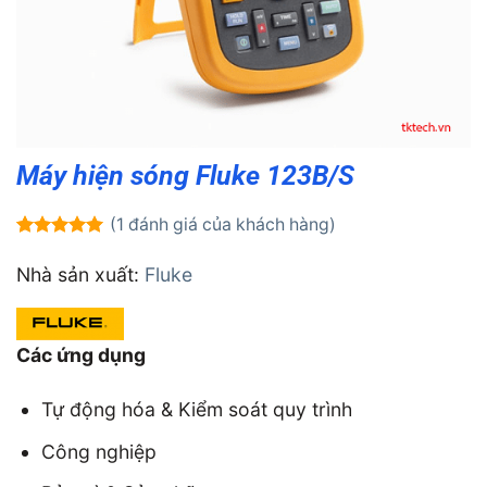
Máy hiện sóng Fluke 123B/S
(
1
đánh giá của khách hàng)
5.00
1
trên 5
dựa trên
Nhà sản xuất:
Fluke
đánh giá
Các ứng dụng
Tự động hóa & Kiểm soát quy trình
Công nghiệp