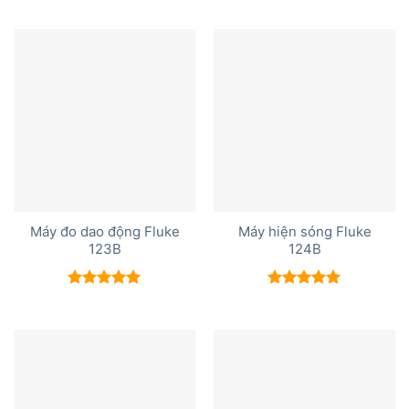
hạng
5.00
5 sao
Máy đo dao động Fluke
Máy hiện sóng Fluke
123B
124B
Được xếp
Được xếp
hạng
5.00
hạng
5.00
5 sao
5 sao