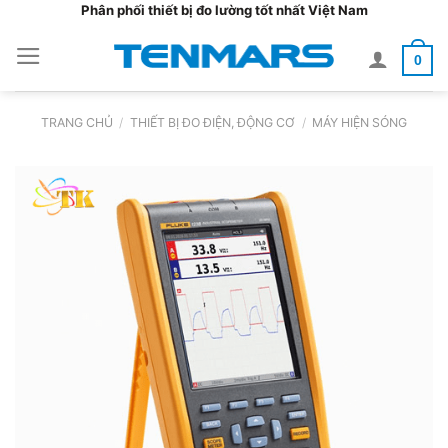
Bỏ
Phân phối thiết bị đo lường tốt nhất Việt Nam
qua
0
nội
dung
TRANG CHỦ
/
THIẾT BỊ ĐO ĐIỆN, ĐỘNG CƠ
/
MÁY HIỆN SÓNG