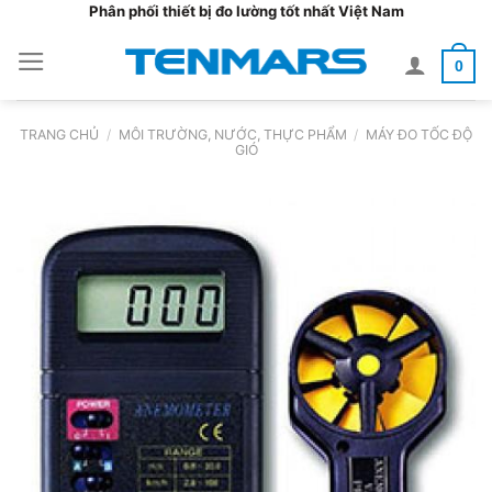
Bỏ
Phân phối thiết bị đo lường tốt nhất Việt Nam
qua
0
nội
dung
TRANG CHỦ
/
MÔI TRƯỜNG, NƯỚC, THỰC PHẨM
/
MÁY ĐO TỐC ĐỘ
GIÓ