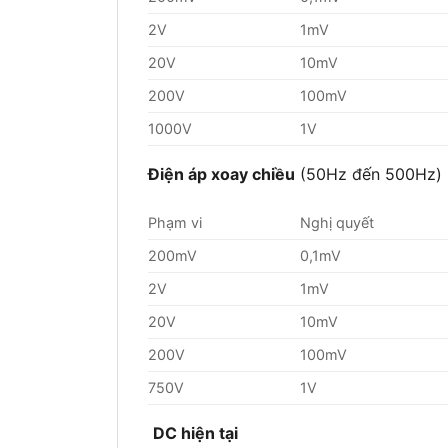
2V
1mV
20V
10mV
200V
100mV
1000V
1V
Điện áp xoay chiều
(50Hz đến 500Hz)
Phạm vi
Nghị quyết
200mV
0,1mV
2V
1mV
20V
10mV
200V
100mV
750V
1V
DC hiện tại