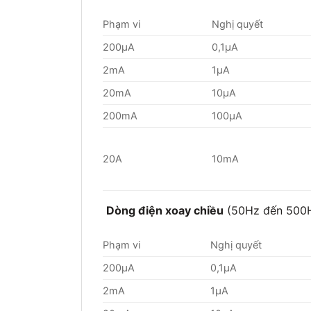
Phạm vi
Nghị quyết
200μA
0,1μA
2mA
1μA
20mA
10μA
200mA
100μA
20A
10mA
Dòng điện xoay chiều
(50Hz đến 500
Phạm vi
Nghị quyết
200μA
0,1μA
2mA
1μA