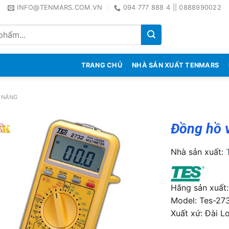
INFO@TENMARS.COM.VN
094 777 888 4 || 0888990022
TRANG CHỦ
NHÀ SẢN XUẤT TENMARS
 NĂNG
Đồng hồ 
Nhà sản xuất:
Hãng sản xuất
Model: Tes-27
Xuất xứ: Ðài L