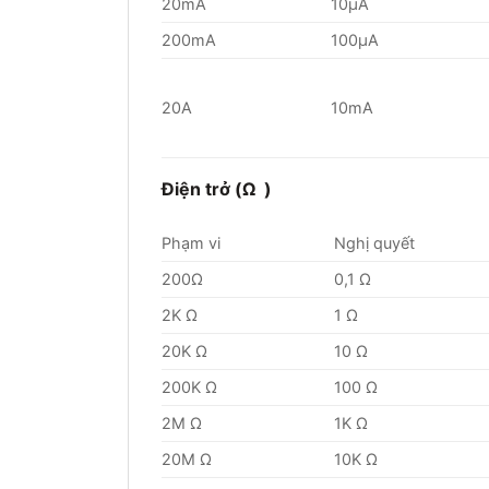
20mA
10μA
200mA
100μA
20A
10mA
Điện trở (Ω
)
Phạm vi
Nghị quyết
200Ω
0,1 Ω
2K Ω
1 Ω
20K Ω
10 Ω
200K Ω
100 Ω
2M Ω
1K Ω
20M Ω
10K Ω