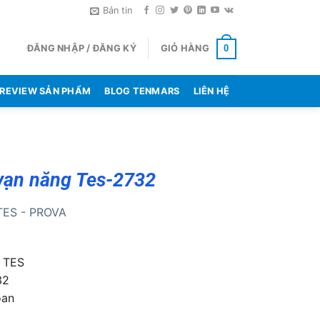
Bản tin
ĐĂNG NHẬP / ĐĂNG KÝ
GIỎ HÀNG
0
REVIEW SẢN PHẨM
BLOG TENMARS
LIÊN HỆ
vạn năng Tes-2732
TES - PROVA
: TES
32
oan