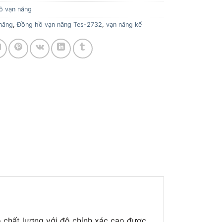
ồ vạn năng
năng
,
Đồng hồ vạn năng Tes-2732
,
vạn năng kế
o chất lượng với độ chính xác cao được