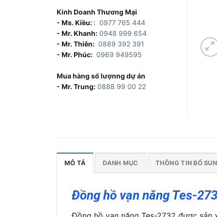
Kinh Doanh Thương Mại
- Ms. Kiều:
:
0977 765 444
- Mr. Khanh:
0948 999 654
- Mr. Thiên:
0889 392 391
- Mr. Phúc:
0969 949595
Mua hàng số lượnng dự án
- Mr. Trung:
0888 99 00 22
MÔ TẢ
DANH MỤC
THÔNG TIN BỔ SU
Đồng hồ vạn năng Tes-27
Đồng hồ vạn năng Tes-2732 được sản xu