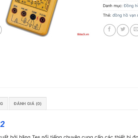
Danh mục:
Đồng h
Thẻ:
đồng hồ vạn 
NG
ĐÁNH GIÁ (0)
32
ất bởi hãng Tes nổi tiếng chuyên cung cấp các thiết bị đ