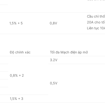
Cầu chì th
20A cho tối
1,5% + 5
0,8V
Liên tục 10
Độ chính xác
Tối đa Mạch điện áp mở
3.2V
0,8% + 2
0,5V
1,5% + 3