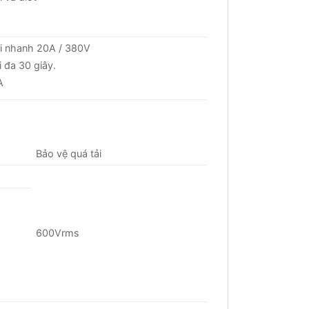
ổi nhanh 20A / 380V
 đa 30 giây.
A
Bảo vệ quá tải
600Vrms