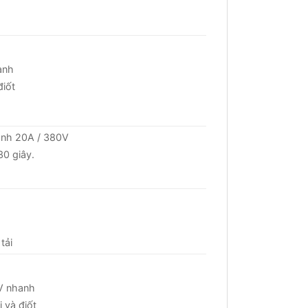
anh
điốt
anh 20A / 380V
30 giây.
tải
V nhanh
i và điốt