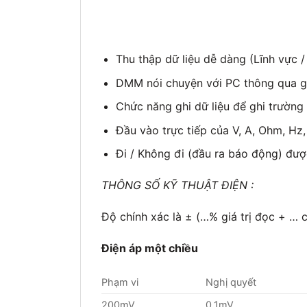
Thu thập dữ liệu dễ dàng (Lĩnh vực 
DMM nói chuyện với PC thông qua g
Chức năng ghi dữ liệu để ghi trường
Đầu vào trực tiếp của V, A, Ohm, Hz
Đi / Không đi (đầu ra báo động) đư
THÔNG SỐ KỸ THUẬT ĐIỆN :
Độ chính xác là ± (…% giá trị đọc + …
Điện áp một chiều
Phạm vi
Nghị quyết
200mV
0,1mV