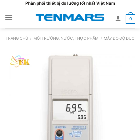
Bỏ
Phân phối thiết bị đo lường tốt nhất Việt Nam
qua
0
nội
dung
TRANG CHỦ
/
MÔI TRƯỜNG, NƯỚC, THỰC PHẨM
/
MÁY ĐO ĐỘ ĐỤC