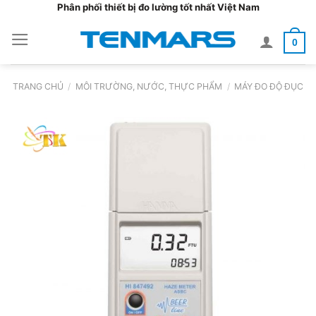
Bỏ
Phân phối thiết bị đo lường tốt nhất Việt Nam
qua
0
nội
dung
TRANG CHỦ
/
MÔI TRƯỜNG, NƯỚC, THỰC PHẨM
/
MÁY ĐO ĐỘ ĐỤC