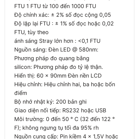
FTU 1 FTU từ 100 đến 1000 FTU
Độ chính xác: ± 2% số đọc cộng 0,05
Độ lặp lại FTU : ± 1% số đọc hoặc 0,02
FTU, tùy theo
ánh sáng Stray lớn hơn : <0,1 FTU
Nguồn sáng: Đèn LED @ 580nm:
Phương pháp đo quang bằng
silicon: Phương pháp đo tỷ lệ thận.
Hiển thị: 60 x 90mm Đèn nền LCD
Hiệu chỉnh: Hiệu chỉnh hai, ba hoặc bốn
điểm
Bộ nhớ nhật ký: 200 bản ghi
Giao diện nối tiếp: RS232 hoặc USB
Môi trường: 0 đến 50 ° C (32 đến 122 °
F); không ngưng tụ tối đa 95% rh
Nguồn cung cấp: Pin kiềm 4 x 1,5V hoặc