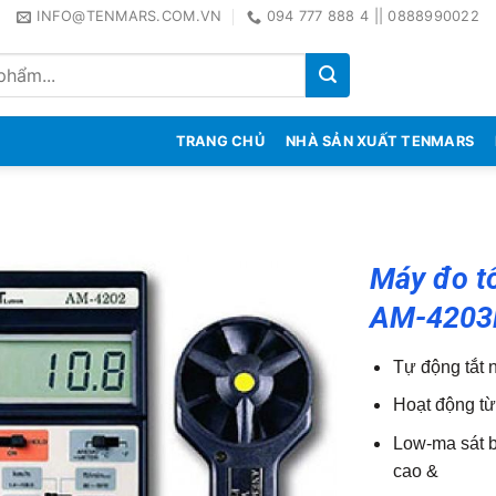
INFO@TENMARS.COM.VN
094 777 888 4 || 0888990022
TRANG CHỦ
NHÀ SẢN XUẤT TENMARS
Máy đo tố
AM-420
Tự động tắt n
Hoạt động từ
Low-ma sát b
cao &