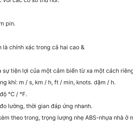
c với các cơ sở thu hồi.
m pin.
là chính xác trong cả hai cao &
 sự tiện lợi của một cảm biến từ xa một cách riêng
khí: m / s, km / h, ft / min, knots. dặm / h.
 độ ℃ / ℉.
đo lường, thời gian đáp ứng nhanh.
, kèm theo trong, trọng lượng nhẹ ABS-nhựa nhà ở