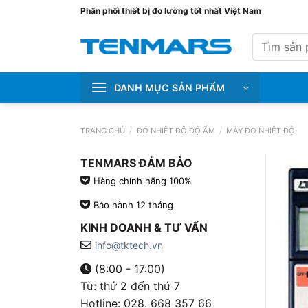
Bỏ
Phân phối thiết bị đo lường tốt nhất Việt Nam
qua
Tìm
nội
kiếm:
dung
DANH MỤC SẢN PHẨM
TRANG CHỦ
/
ĐO NHIỆT ĐỘ ĐỘ ẨM
/
MÁY ĐO NHIỆT ĐỘ
TENMARS ĐẢM BẢO
Hàng chính hãng 100%
Bảo hành 12 tháng
KINH DOANH & TƯ VẤN
info@tktech.vn
(8:00 - 17:00)
Từ: thứ 2 đến thứ 7
Hotline: 028. 668 357 66