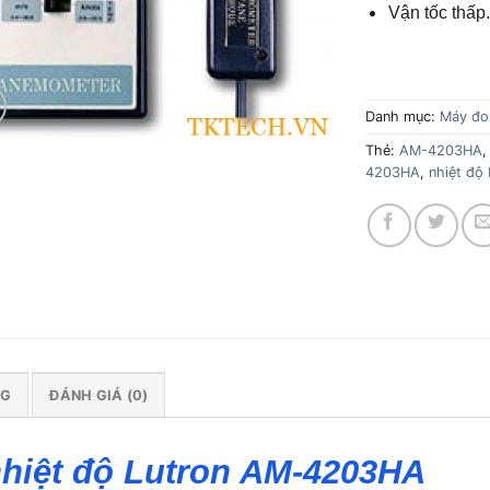
Vận tốc thấp.
Danh mục:
Máy đo
Thẻ:
AM-4203HA
4203HA
,
nhiệt đ
NG
ĐÁNH GIÁ (0)
 nhiệt độ Lutron AM-4203HA