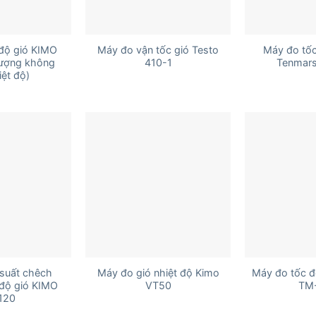
+
+
độ gió KIMO
Máy đo vận tốc gió Testo
Máy đo tốc
lượng không
410-1
Tenmar
iệt độ)
+
+
suất chêch
Máy đo gió nhiệt độ Kimo
Máy đo tốc đ
 độ gió KIMO
VT50
TM
120